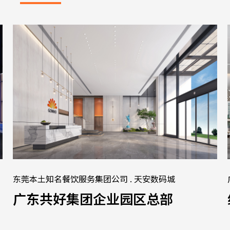
东莞本土知名餐饮服务集团公司 . 天安数码城
广东共好集团企业园区总部