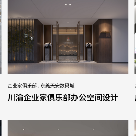
企业家俱乐部 . 东莞天安数码城
川渝企业家俱乐部办公空间设计