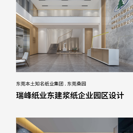
东莞本土知名纸业集团 . 东莞桑园
瑞峰纸业东建浆纸企业园区设计