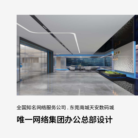
全国知名网络服务公司 . 东莞南城天安数码城
唯一网络集团办公总部设计