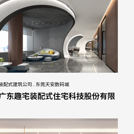
装配式建筑公司 . 东莞天安数码城
广东趣宅装配式住宅科技股份有限
公司总部设计