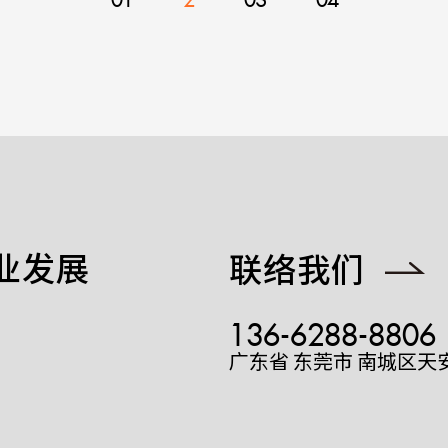
业发展
联络我们
136-6288-8806
广东省 东莞市 南城区天安